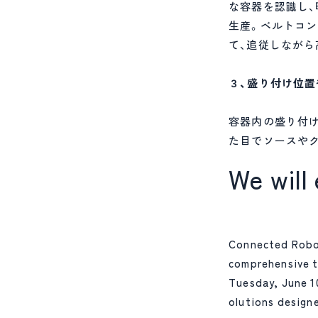
な容器を認識し、時
生産。ベルトコ
て、追従しながら
３、盛り付け位
容器内の盛り付
た目でソースや
We will
Connected Robot
comprehensive t
Tuesday, June 10
olutions design