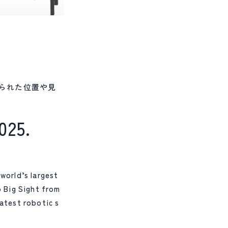
られた位置や見
025.
 world’s largest
 Big Sight from
latest robotic s