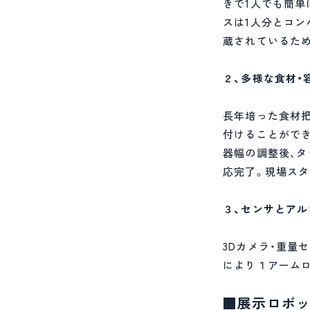
きで1人でも簡単
スは1人分とコン
蔵されているため
２、多様な食材・
長年培った食材
付けることができ
器幅の調整後、
応完了。現場ス
３、センサとアル
3Dカメラ・重量
により１アームロ
■展示ロボット