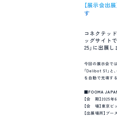
【展示会出展】
す
コネクテッドロ
ッグサイトで開
25」に出展し
今回の展示会で
「Delibot 
を自動で充填する「
■FOOMA JAP
【会 期】2025年6月
【会 場】東京ビ
【出展場所】ブース番