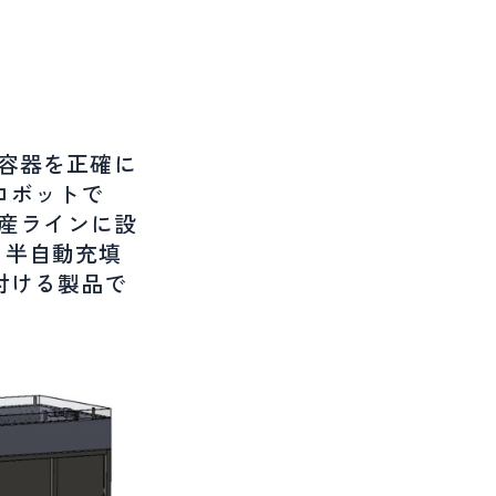
様な容器を正確に
ロボットで
生産ラインに設
、半自動充填
付ける製品で