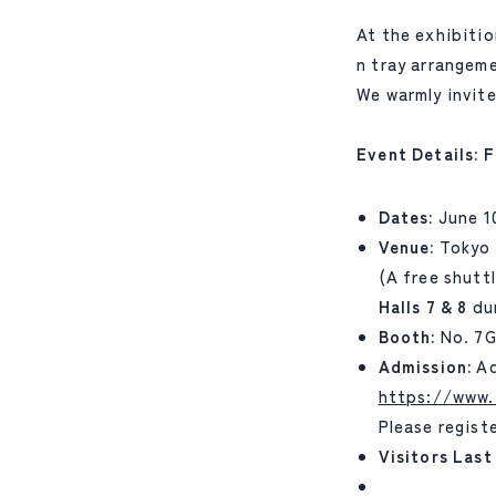
At the exhibitio
n tray arrangeme
We warmly invite
Event Details:
Dates:
June 10
Venue:
Tokyo B
(A free shutt
Halls 7 & 8
dur
Booth:
No. 7G
Admission:
Ad
https://www.
Please registe
Visitors Last