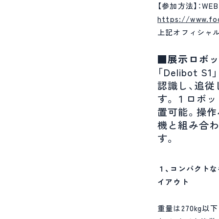
【参加方法】：W
https://www.fo
上記オフィシャ
■展示ロボット
「Delibo
認識し、追従
す。１ロボッ
置可能。操作
機と組み合わ
す。
１、コンパクトな
イアウト
重量は270kg以