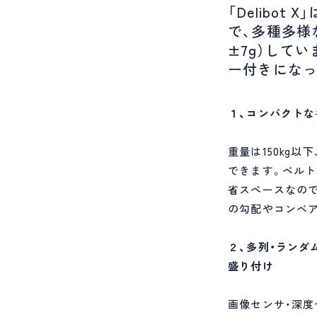
「Delibo
で、多種多様
±7g）して
ー付きになっ
１、コンパクト
重量は150kg
できます。ベルトコ
省スペースなので
の勾配やコンベ
２、多列・ランダ
盛り付け
画像センサ・深度