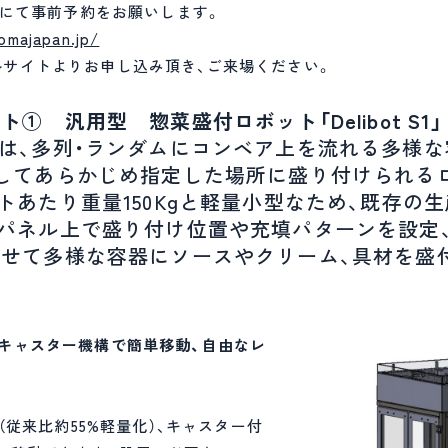
EBにて事前予約をお願いします。
omajapan.jp/
ルサイトよりお申し込み頂き、ご来場ください。
① 汎用型 惣菜盛付ロボット「Delibot S1」
t S1」は、多列・ランダムにコンベア上を流れる多
してあらかじめ指定した場所に盛り付けられる
トあたり重量150Kgと軽量小型なため、既存の
パネル上で盛り付け位置や充填パターンを設定
せて多様な容器にソースやクリーム、具材を盛
キャスター機構で簡単移動、自由なレ
下（従来比約55%軽量化）、キャスター付