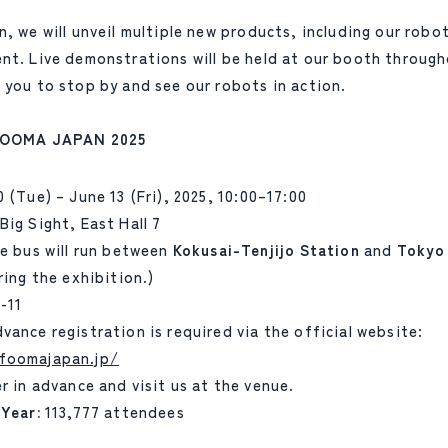
n, we will unveil multiple new products, including our robo
nt. Live demonstrations will be held at our booth through
 you to stop by and see our robots in action.
 FOOMA JAPAN 2025
 (Tue) – June 13 (Fri), 2025, 10:00–17:00
ig Sight, East Hall 7
le bus will run between
Kokusai-Tenjijo Station
and
Tokyo 
ing the exhibition.)
-11
vance registration is required via the official website:
foomajapan.jp/
r in advance and visit us at the venue.
 Year:
113,777 attendees