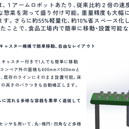
t X」は、１アームロボットあたり、従来比約２倍の速度
な惣菜を測って盛り付け可能。重量精度も大幅に向
います。さらに約55%軽量化、約10%省スペース化
たことで、食品工場内で簡単に移動・設置可能な
なキャスター機構で簡単移動、自由なレイアウト
以下、キャスター付きで1人でも簡単に移動
ンベア外の面積も600mm×500mmと
、既存のラインにそのまま設置可能。床
アの高さのバラつきも自動補正します。
ムに流れる多様な容器を素早く追従して
センサを用いて、丸・楕円・四角など多様