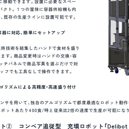
に移動できます。設置に必要なスペー
パクト。１つの筐体に容器供給機も内
、既存の生産ラインに設置可能です。
容器に対応、簡単にセットアップ
把持技術を結集したハンドで食材を盛り
ます。商品変更時はハンドの交換・容
タッチパネルで商品写真を選ぶだけで対
タッフでも工具なしで操作できます。
ゴリズムによる高精度・高速盛り付け
センサを用いて、独自のアルゴリズムで都度最適なロボット動作
ボットあたり400食/時と従来比2倍の速度で生産が可能にな
② コンベア追従型 充填ロボット「Delibot