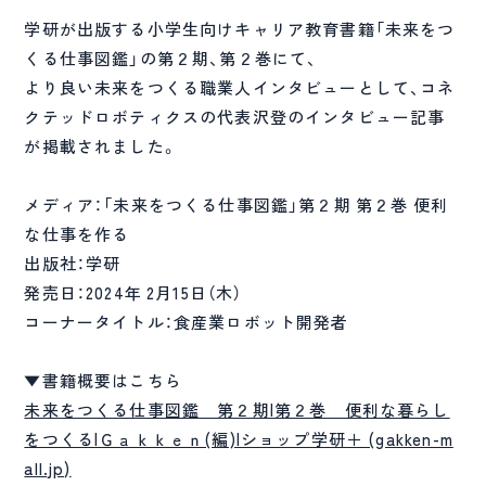
学研が出版する小学生向けキャリア教育書籍「未来をつ
くる仕事図鑑」の第２期、第２巻にて、
より良い未来をつくる職業人インタビューとして、コネ
クテッドロボティクスの代表沢登のインタビュー記事
が掲載されました。
メディア：「未来をつくる仕事図鑑」第２期 第２巻 便利
な仕事を作る
出版社：学研
発売日：2024年 2月15日（木）
コーナータイトル：食産業ロボット開発者
▼書籍概要はこちら
未来をつくる仕事図鑑 第２期|第２巻 便利な暮らし
をつくる|Ｇａｋｋｅｎ(編)|ショップ学研＋ (gakken-m
all.jp)