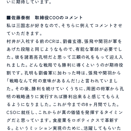
いに期待しています。
■佐藤泰樹 取締役COOのコメント
私は三国志が好きなので、そちらに例えてコメントさせ
ていただきます。
村井が入社する前のCRは、劉備玄徳、張飛や関羽が軍を
あげた段階と同じようなもので、有能な軍師が必要でし
た。彼を諸葛亮孔明だと思って三顧の礼をもって迎え入
れました。どんな戦局でも勝利に導くというのが期待役
割です。孔明も劉備軍に加わった時は、張飛や関羽から
「戦略なんて何の意味があるんだ！」と言われていまし
た。その後、勝利を続けていくうちに、周囲の将軍から孔
明の戦略通りに実行すれば勝利出来ると感じてもらえ
るようになりました。これが今までの8ヶ月間でした。
CSOに就任し、これからが真の価値を発揮するタイミン
グだと思っています。食産業をロボティクスで革新す
る。というミッション実現のために、活躍してもらいた