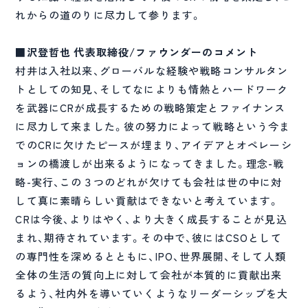
れからの道のりに尽力して参ります。
■沢登哲也 代表取締役/ファウンダーのコメント
村井は入社以来、グローバルな経験や戦略コンサルタン
トとしての知見、そしてなによりも情熱とハードワーク
を武器にCRが成長するための戦略策定とファイナンス
に尽力して来ました。彼の努力によって戦略という今ま
でのCRに欠けたピースが埋まり、アイデアとオペレーシ
ョンの橋渡しが出来るようになってきました。理念-戦
略-実行、この３つのどれが欠けても会社は世の中に対
して真に素晴らしい貢献はできないと考えています。
CRは今後、よりはやく、より大きく成長することが見込
まれ、期待されています。その中で、彼にはCSOとして
の専門性を深めるとともに、IPO、世界展開、そして人類
全体の生活の質向上に対して会社が本質的に貢献出来
るよう、社内外を導いていくようなリーダーシップを大