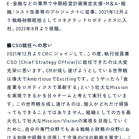
E・金融などの業界で中期経営計画策定支援・M＆A・組
織/コスト改革等のプロジェクトに従事。2021年12月よ
り戦略財務統括としてコネクテッドロボティクスに入
社。2022年8月より現職。
■CSO就任への思い
2021年12月よりCRにジョインして、この度、執行役員兼
CSO (Chief Strategy Officer)に就任できたのは大変
光栄に思います。CRが成し遂げようとしている世界観
は偉大でAmbitiousでExcitingです。どうやったら「食
産業をロボティクスで革新する」という壮大なMission
を実現できるかを日々チームと考えて実行をしていま
す。この世界観を成し遂げるのは、個人がどれだけ頑張
ってもできることではありません。組織としての力を最
大化して壮大なMission/Visionの実現を目指していく
ために、自分の専門分野でもある戦略と財務の分野にお
ける知識や経験を活用して今後のCRの戦略を策定し、こ