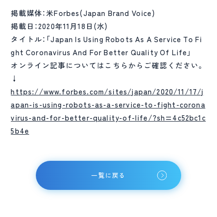
掲載媒体：米Forbes(Japan Brand Voice)
掲載日：2020年11月18日(水)
タイトル：「Japan Is Using Robots As A Service To Fi
ght Coronavirus And For Better Quality Of Life」
オンライン記事についてはこちらからご確認ください。
↓
https://www.forbes.com/sites/japan/2020/11/17/j
apan-is-using-robots-as-a-service-to-fight-corona
virus-and-for-better-quality-of-life/?sh=4c52bc1c
5b4e
一覧に戻る